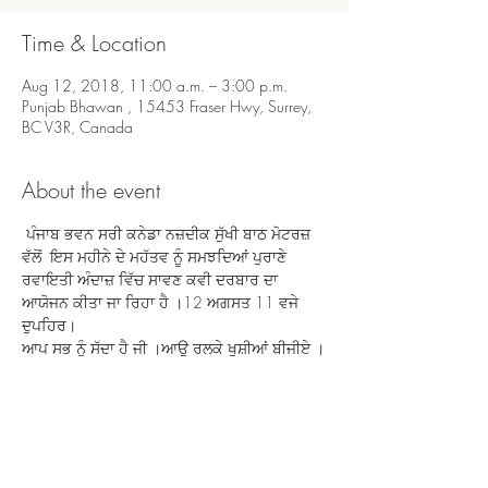
Time & Location
Aug 12, 2018, 11:00 a.m. – 3:00 p.m.
Punjab Bhawan , 15453 Fraser Hwy, Surrey,
BC V3R, Canada
About the event
 ਪੰਜਾਬ ਭਵਨ ਸਰੀ ਕਨੇਡਾ ਨਜ਼ਦੀਕ ਸੁੱਖੀ ਬਾਠ ਮੋਟਰਜ਼ 
ਵੱਲੋਂ  ਇਸ ਮਹੀਨੇ ਦੇ ਮਹੱਤਵ ਨੂੰ ਸਮਝਦਿਆਂ ਪੁਰਾਣੇ 
ਰਵਾਇਤੀ ਅੰਦਾਜ਼ ਵਿੱਚ ਸਾਵਣ ਕਵੀ ਦਰਬਾਰ ਦਾ 
ਆਯੋਜਨ ਕੀਤਾ ਜਾ ਰਿਹਾ ਹੈ ।12 ਅਗਸਤ 11 ਵਜੇ 
ਆਪ ਸਭ ਨੂੰ ਸੱਦਾ ਹੈ ਜੀ ।ਆਉ ਰਲਕੇ ਖੁਸ਼ੀਆਂ ਬੀਜੀਏ ।
Share this event