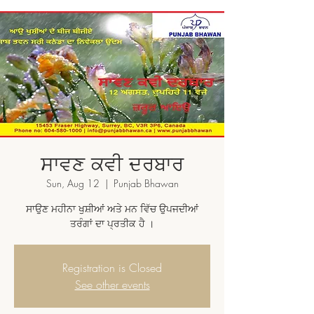
ਸਾਵਣ ਕਵੀ ਦਰਬਾਰ
Sun, Aug 12
  |  
Punjab Bhawan
ਸਾਉਣ ਮਹੀਨਾ ਖੁਸ਼ੀਆਂ ਅਤੇ ਮਨ ਵਿੱਚ ਉਪਜਦੀਆਂ
ਤਰੰਗਾਂ ਦਾ ਪ੍ਰਤੀਕ ਹੈ ।
Registration is Closed
See other events