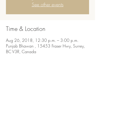
See other events
Time & Location
Aug 26, 2018, 12:30 p.m. – 3:00 p.m.
Punjab Bhawan , 15453 Fraser Hwy, Surrey,
BC V3R, Canada
Share this event