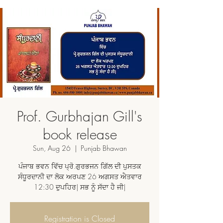
Prof. Gurbhajan Gill's
book release
Sun, Aug 26
  |  
Punjab Bhawan
ਪੰਜਾਬ ਭਵਨ ਵਿੱਚ ਪ੍ਰੋ.ਗੁਰਭਜਨ ਗਿੱਲ ਦੀ ਪੁਸਤਕ
ਸੰਧੂਰਦਾਨੀ ਦਾ ਲੋਕ ਅਰਪਣ 26 ਅਗਸਤ ਐਤਵਾਰ
12:30 ਦੁਪਹਿਰ| ਸਭ ਨੂੰ ਸੱਦਾ ਹੈ ਜੀ|
Registration is Closed