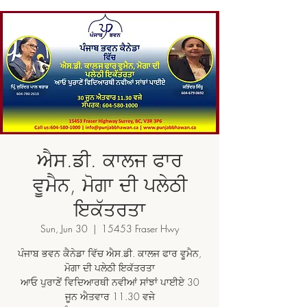
ਐਸ.ਡੀ. ਕਾਲਜ ਫਾਰ
ਵੂਮੈਨ, ਮੋਗਾ ਦੀ ਪਲੇਠੀ
ਇਕੱਤਰਤਾ
Sun, Jun 30
  |  
15453 Fraser Hwy
ਪੰਜਾਬ ਭਵਨ ਕੈਨੇਡਾ ਵਿੱਚ ਐਸ.ਡੀ. ਕਾਲਜ ਫਾਰ ਵੂਮੈਨ,
ਮੋਗਾ ਦੀ ਪਲੇਠੀ ਇਕੱਤਰਤਾ
ਆਓ ਪੁਰਾਣੇਂ ਵਿਦਿਆਰਥੀ ਨਵੀਆਂ ਸਾਂਝਾਂ ਪਾਈਏ 30
ਜੂਨ ਐਤਵਾਰ 11.30 ਵਜੇ